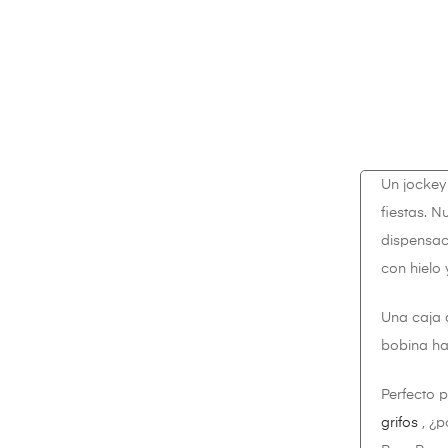
Un jockey
fiestas. N
dispensac
con hielo 
Una caja d
bobina hac
Perfecto 
grifos
, ¿p