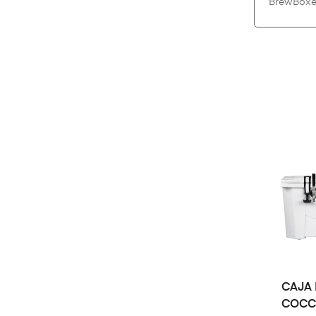
BrewBoxes
CAJA
COCC