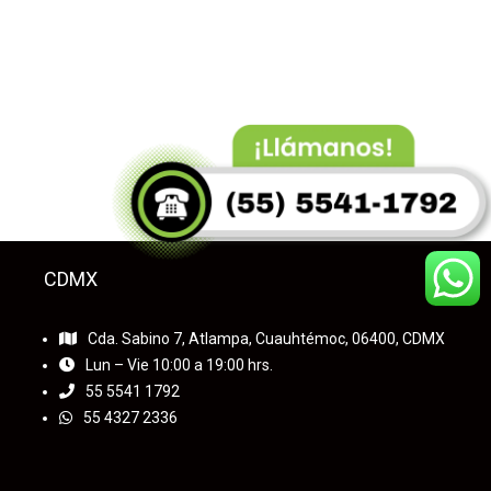
CDMX
Cda. Sabino 7, Atlampa, Cuauhtémoc, 06400, CDMX
Lun – Vie 10:00 a 19:00 hrs.
55
5541 1792
55 4327 2336