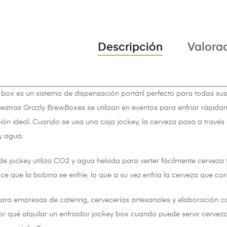
Descripción
Valorac
 box es un sistema de dispensación portátil perfecto para todas su
uestras Grizzly BrewBoxes se utilizan en eventos para enfriar rápida
ión ideal. Cuando se usa una caja jockey, la cerveza pasa a través
y agua.
e jockey utiliza CO2 y agua helada para verter fácilmente cerveza 
e que la bobina se enfríe, lo que a su vez enfría la cerveza que cor
para empresas de catering, cervecerías artesanales y elaboración c
or qué alquilar un enfriador jockey box cuando puede servir cerveza 