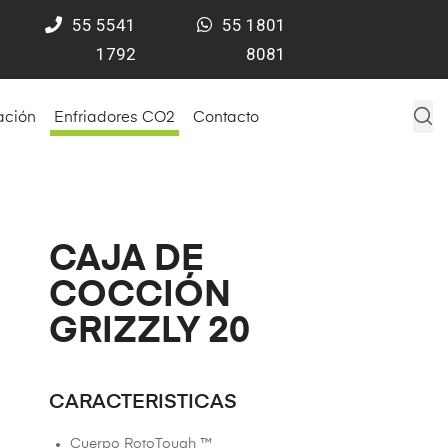
55
5541
55 1801
1792
8081
ación
Enfriadores CO2
Contacto
CAJA DE
COCCIÓN
GRIZZLY 20
CARACTERISTICAS
Cuerpo RotoTough ™