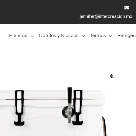
jennifer@intercreacion.mx
Hieleras
Carritos y Kioscos
Termos
Refriger