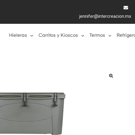
jennifer@intercreacion.mx
Hieleras
Carritos y Kioscos
Termos
Refriger