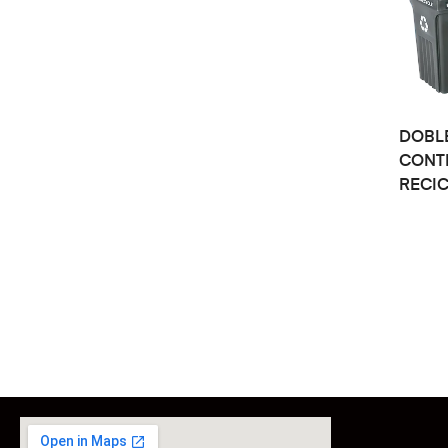
DOBL
CONT
RECI