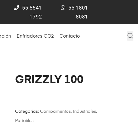
55
5541
55 1801
1792
8081
ación
Enfriadores CO2
Contacto
GRIZZLY 100
Categorías:
Campamentos
,
Industriales
,
Portatiles