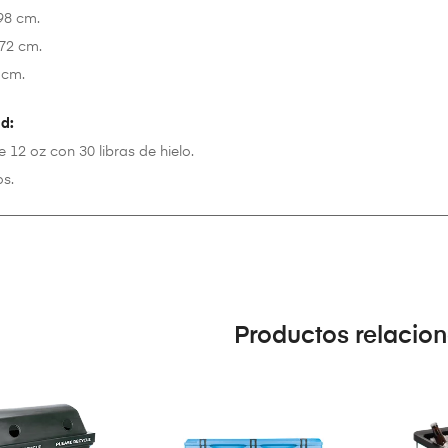
98 cm.
72 cm.
 cm.
d:
e 12 oz con 30 libras de hielo.
os.
Productos relacio