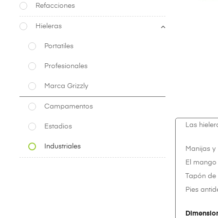
Refacciones
Hieleras
Portatiles
Profesionales
Marca Grizzly
Campamentos
Las hiele
Estadios
Industriales
Manijas y
El mango 
Tapón de d
Pies antid
Dimensio