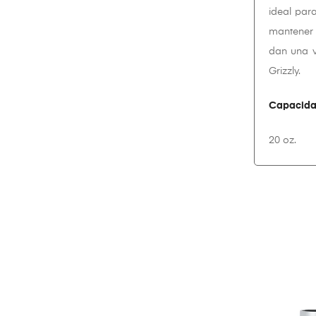
ideal par
mantener 
dan una v
Grizzly.
Capacida
20 oz.