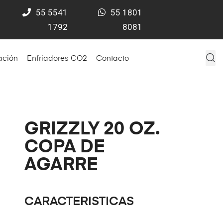
55
5541
55 1801
1792
8081
ación
Enfriadores CO2
Contacto
GRIZZLY 20 OZ.
COPA DE
AGARRE
CARACTERISTICAS