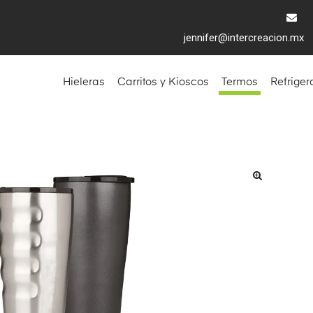
jennifer@intercreacion.mx
Hieleras
Carritos y Kioscos
Termos
Refriger
🔍