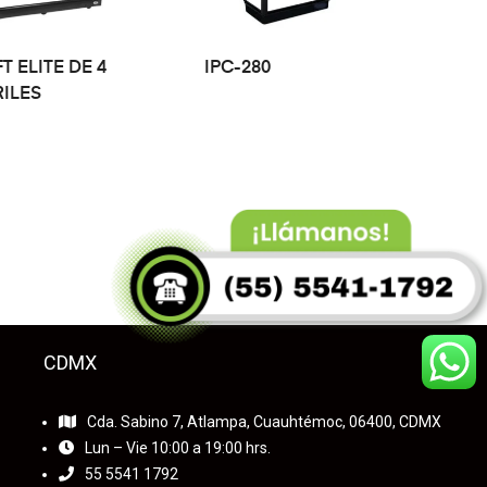
LEER MÁS
LEER MÁS
T ELITE DE 4
IPC-280
ILES
CDMX
Cda. Sabino 7, Atlampa, Cuauhtémoc, 06400, CDMX
Lun – Vie 10:00 a 19:00 hrs.
55
5541 1792