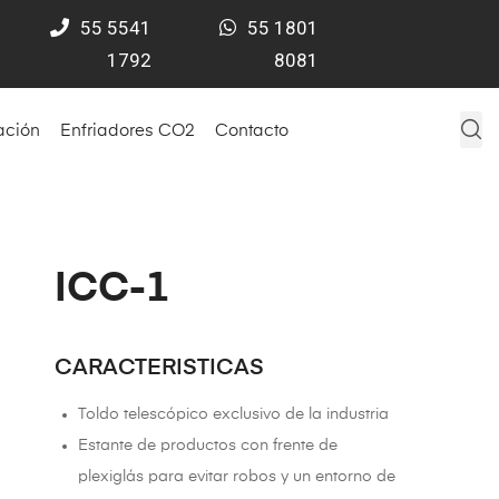
55
5541
55 1801
1792
8081
ación
Enfriadores CO2
Contacto
ICC-1
CARACTERISTICAS
Toldo telescópico exclusivo de la industria
Estante de productos con frente de
plexiglás para evitar robos y un entorno de