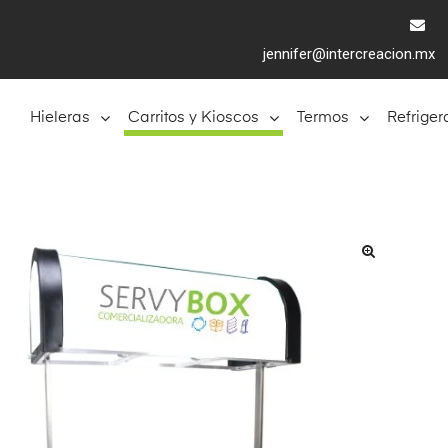
jennifer@intercreacion.mx
Hieleras
Carritos y Kioscos
Termos
Refriger